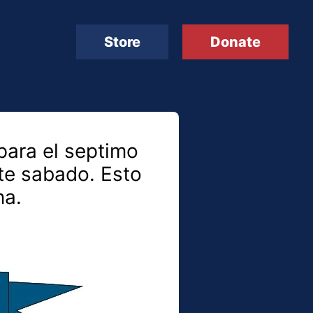
Store
Donate
para el septimo
ste sabado. Esto
na.