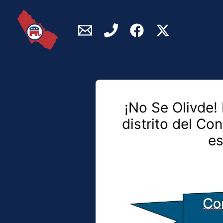
Skip
to
content
¡No Se Olivde!
distrito del Co
es